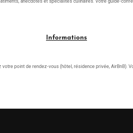
âtiments, anecdotes et spécialités culinaires. Votre guide-conf
Informations
 votre point de rendez-vous (hôtel, résidence privée, AirBnB). V