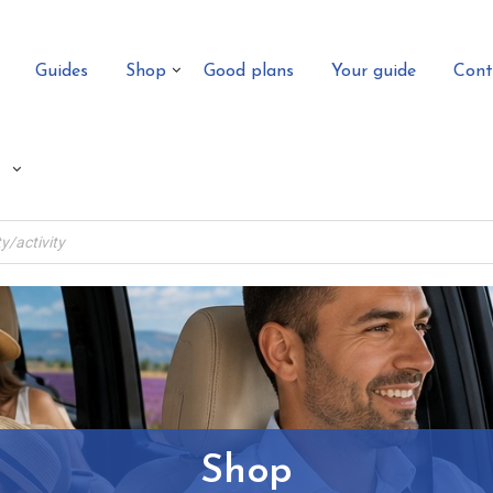
Guides
Shop
Good plans
Your guide
Cont
Shop