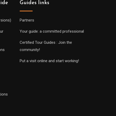
uide
Guides links
rsions)
Partners
ur
Your guide: a committed professional
Certified Tour Guides : Join the
ons
community!
Put a visit online and start working!
tions