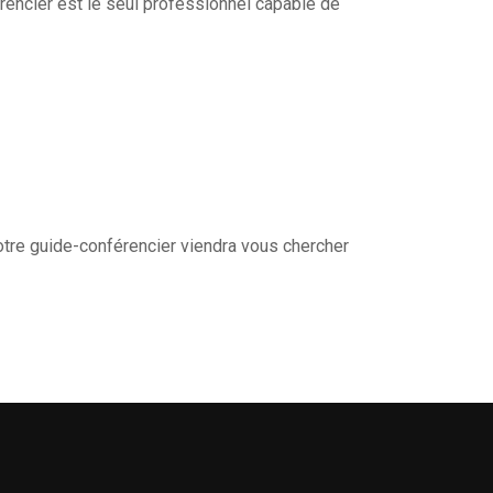
érencier est le seul professionnel capable de
otre guide-conférencier viendra vous chercher