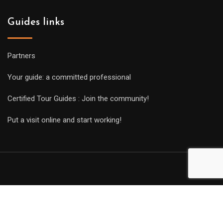
Guides links
Partners
Your guide: a committed professional
Certified Tour Guides : Join the community!
Put a visit online and start working!
Copyright Guides 2021. Tous droits réservés.
Développement
web sur mesure
par iSoluce